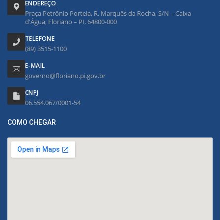
ENDEREÇO
Praça Petrônio Portela, R. Marquês da Rocha, S/N – Caixa
d'Água, Floriano – PI, 64800-000
TELEFONE
(89) 3515-1100
E-MAIL
governo@floriano.pi.gov.br
CNPJ
06.554.067/0001-54
COMO CHEGAR