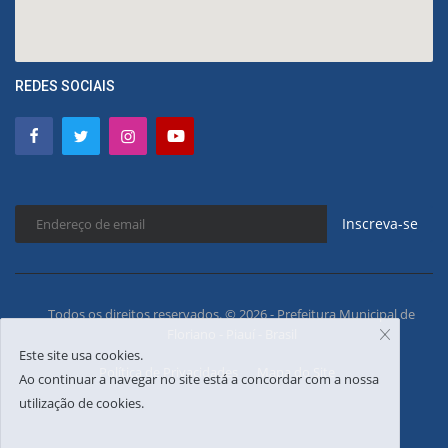
REDES SOCIAIS
Inscreva-se
Todos os direitos reservados. © 2026 - Prefeitura Municipal de
Floriano - Piauí - Brasil
Este site usa cookies.
Política de Privacidades
Mapa do Site
Ao continuar a navegar no site está a concordar com a nossa
utilização de cookies.