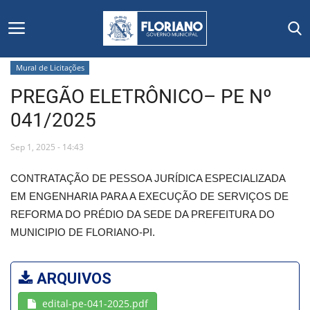
Mural de Licitações
PREGÃO ELETRÔNICO– PE Nº
Início
041/2025
Editais
Sep 1, 2025 - 14:43
Floriano
CONTRATAÇÃO DE PESSOA JURÍDICA ESPECIALIZADA
EM ENGENHARIA PARA A EXECUÇÃO DE SERVIÇOS DE
Secretarias e Órgãos
REFORMA DO PRÉDIO DA SEDE DA PREFEITURA DO
MUNICIPIO DE FLORIANO-PI.
Mural de Licitações
Notícias
ARQUIVOS
edital-pe-041-2025.pdf
Vídeos