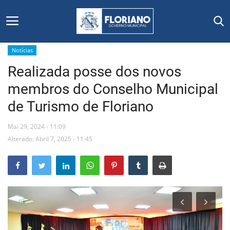
Notícias
Realizada posse dos novos
Início
membros do Conselho Municipal
Editais
de Turismo de Floriano
Floriano
Mai 29, 2024 - 11:09
Alterado: Abril 7, 2025 - 11:45
Secretarias e Órgãos
Mural de Licitações
Notícias
Vídeos