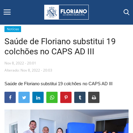
Notícias
Saúde de Floriano substitui 19
Início
colchões no CAPS AD III
Editais
Nov 8, 2022 - 20:01
Floriano
Alterado: Nov 8, 2022 - 20:03
Saúde de Floriano substitui 19 colchões no CAPS AD III
Secretarias e Órgãos
Mural de Licitações
Notícias
Vídeos