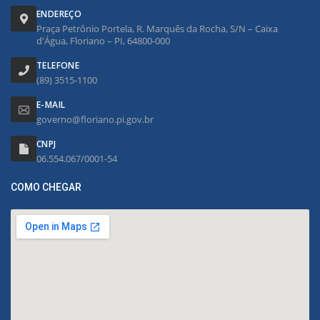
ENDEREÇO
Praça Petrônio Portela, R. Marquês da Rocha, S/N – Caixa
d'Água, Floriano – PI, 64800-000
TELEFONE
(89) 3515-1100
E-MAIL
governo@floriano.pi.gov.br
CNPJ
06.554.067/0001-54
COMO CHEGAR