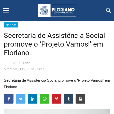
Notícias
Secretaria de Assistência Social
Início
promove o ‘Projeto Vamos!’ em
Editais
Floriano
Floriano
Jul 19, 2022 - 13:55
Alterado: Jul 19, 2022 - 13:57
Secretarias e Órgãos
Secretaria de Assistência Social promove o ‘Projeto Vamos!’ em
Mural de Licitações
Floriano
Notícias
Vídeos