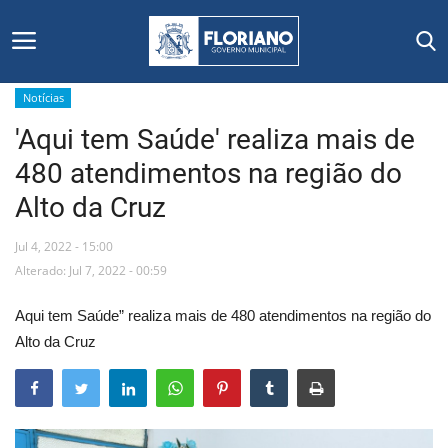
Notícias
'Aqui tem Saúde' realiza mais de
Início
480 atendimentos na região do
Editais
Alto da Cruz
Floriano
Jul 4, 2022 - 15:00
Alterado: Jul 7, 2022 - 00:59
Secretarias e Órgãos
Aqui tem Saúde” realiza mais de 480 atendimentos na região do
Mural de Licitações
Alto da Cruz
Notícias
Vídeos