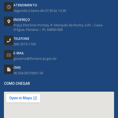
ATENDIMENTO
Segunda à Sexta de 07:30 às 13:30
ENDEREÇO
Praça Petrônio Portela, R. Marquês da Rocha, S/N – Caixa
d'Água, Floriano – PI, 64800-000
TELEFONE
(89) 3515-1100
E-MAIL
governo@floriano.pi.gov.br
CNPJ
06.554.067/0001-54
COMO CHEGAR