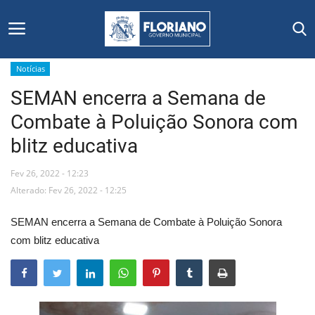
Notícias
SEMAN encerra a Semana de
Início
Combate à Poluição Sonora com
Editais
blitz educativa
Floriano
Fev 26, 2022 - 12:23
Alterado: Fev 26, 2022 - 12:25
Secretarias e Órgãos
SEMAN encerra a Semana de Combate à Poluição Sonora
Mural de Licitações
com blitz educativa
Notícias
Vídeos