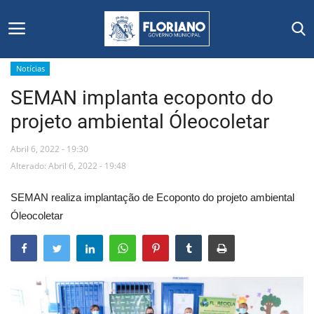
Notícias
SEMAN implanta ecoponto do
Início
projeto ambiental Óleocoletar
Editais
Abril 6, 2022 - 19:30
Floriano
Alterado: Abril 6, 2022 - 19:48
SEMAN realiza implantação de Ecoponto do projeto ambiental
Secretarias e Órgãos
Óleocoletar
Mural de Licitações
Notícias
Vídeos