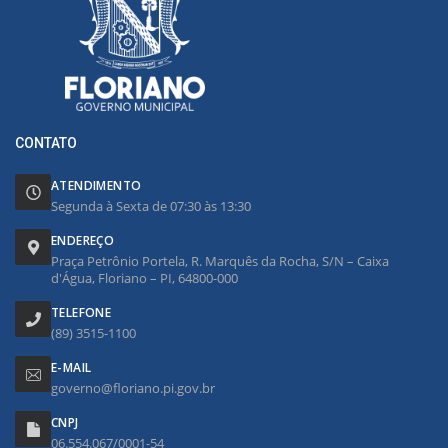
CONTATO
ATENDIMENTO
Segunda à Sexta de 07:30 às 13:30
ENDEREÇO
Praça Petrônio Portela, R. Marquês da Rocha, S/N – Caixa
d'Água, Floriano – PI, 64800-000
TELEFONE
(89) 3515-1100
E-MAIL
governo@floriano.pi.gov.br
CNPJ
06.554.067/0001-54