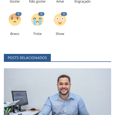
Gostei
Não gostei
Amei
Engraçado
0
0
0
Bravo
Triste
Show
POSTS RELACIONADOS