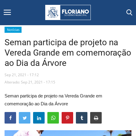
Notícias
Seman participa de projeto na
Início
Vereda Grande em comemoração
Editais
ao Dia da Árvore
Floriano
Sep 21, 2021 - 17:12
Alterado: Sep 21, 2021 - 17:15
Secretarias e Órgãos
Seman participa de projeto na Vereda Grande em
Mural de Licitações
comemoração ao Dia da Árvore
Notícias
Vídeos