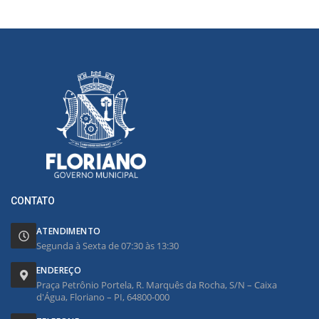
CONTATO
ATENDIMENTO
Segunda à Sexta de 07:30 às 13:30
ENDEREÇO
Praça Petrônio Portela, R. Marquês da Rocha, S/N – Caixa
d'Água, Floriano – PI, 64800-000