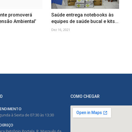
nte promoverá
Saúde entrega notebooks às
ensão Ambiental’
equipes de saúde bucal e kits...
Dez 16, 2021
O
COMO CHEGAR
ENDIMENTO
gunda à Sexta de 07:30 às 13:30
DEREÇO
aça Petrônio Portela, R. Marquês da