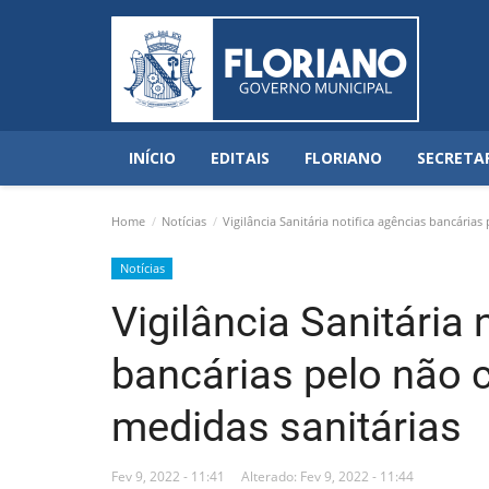
INÍCIO
EDITAIS
FLORIANO
SECRETA
Home
Notícias
Vigilância Sanitária notifica agências bancária
Notícias
Vigilância Sanitária 
bancárias pelo não
medidas sanitárias
Fev 9, 2022 - 11:41
Alterado: Fev 9, 2022 - 11:44