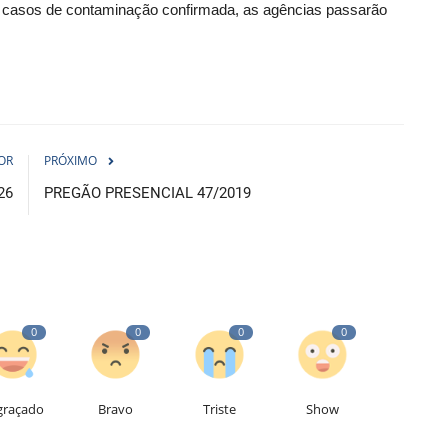
m casos de contaminação confirmada, as agências passarão
OR
PRÓXIMO
26
PREGÃO PRESENCIAL 47/2019
0
0
0
0
graçado
Bravo
Triste
Show