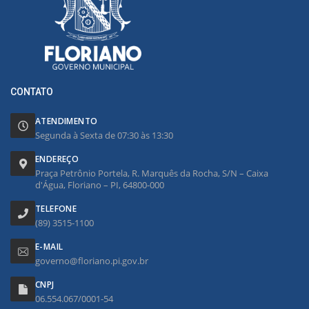
CONTATO
ATENDIMENTO
Segunda à Sexta de 07:30 às 13:30
ENDEREÇO
Praça Petrônio Portela, R. Marquês da Rocha, S/N – Caixa
d'Água, Floriano – PI, 64800-000
TELEFONE
(89) 3515-1100
E-MAIL
governo@floriano.pi.gov.br
CNPJ
06.554.067/0001-54