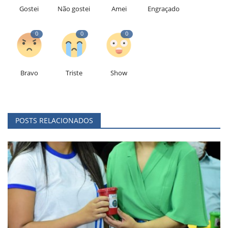
Gostei
Não gostei
Amei
Engraçado
0
0
0
Bravo
Triste
Show
POSTS RELACIONADOS