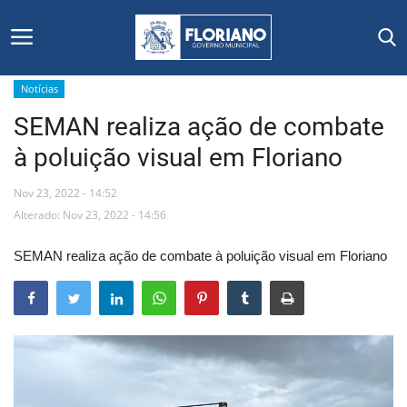
Notícias
SEMAN realiza ação de combate
Início
à poluição visual em Floriano
Editais
Nov 23, 2022 - 14:52
Floriano
Alterado: Nov 23, 2022 - 14:56
SEMAN realiza ação de combate à poluição visual em Floriano
Secretarias e Órgãos
Mural de Licitações
Notícias
Vídeos