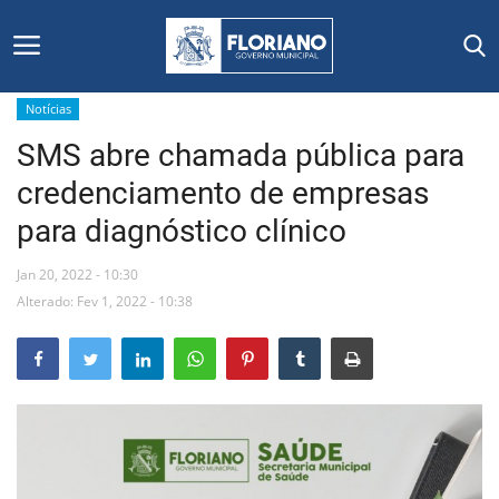
Notícias
SMS abre chamada pública para
Início
credenciamento de empresas
Editais
para diagnóstico clínico
Floriano
Jan 20, 2022 - 10:30
Alterado: Fev 1, 2022 - 10:38
Secretarias e Órgãos
Mural de Licitações
Notícias
Vídeos