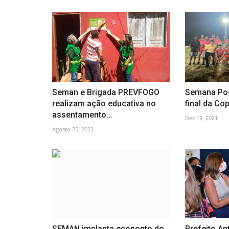
Seman e Brigada PREVFOGO
Semana Pos
realizam ação educativa no
final da Co
assentamento...
Dez 19, 2021
Agosto 25, 2022
SEMAN implanta ecoponto do
Prefeito An