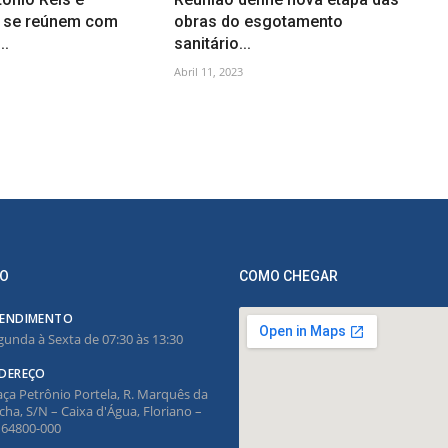
s se reúnem com
obras do esgotamento
..
sanitário...
Abril 11, 2023
O
COMO CHEGAR
ENDIMENTO
gunda à Sexta de 07:30 às 13:30
DEREÇO
aça Petrônio Portela, R. Marquês da
cha, S/N – Caixa d'Água, Floriano –
, 64800-000