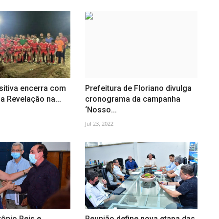
itiva encerra com
Prefeitura de Floriano divulga
pa Revelação na...
cronograma da campanha
‘Nosso...
Jul 23, 2022
tônio Reis e
Reunião define nova etapa das