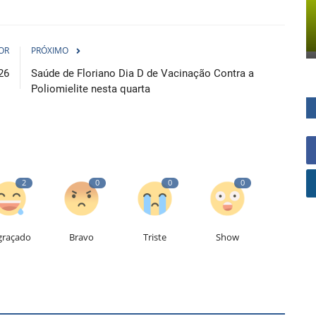
OR
PRÓXIMO
26
Saúde de Floriano Dia D de Vacinação Contra a
Poliomielite nesta quarta
2
0
0
0
graçado
Bravo
Triste
Show