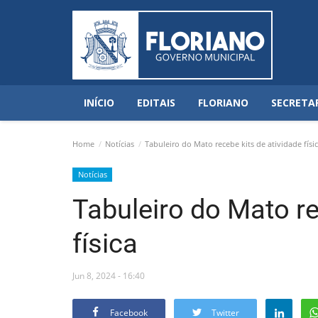
INÍCIO
EDITAIS
FLORIANO
SECRETA
Home
Notícias
Tabuleiro do Mato recebe kits de atividade físi
Notícias
Tabuleiro do Mato re
física
Jun 8, 2024 - 16:40
Facebook
Twitter