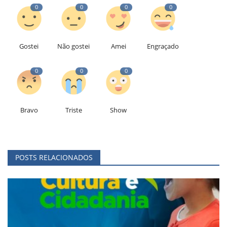
0
0
0
0
Gostei
Não gostei
Amei
Engraçado
0
0
0
Bravo
Triste
Show
POSTS RELACIONADOS