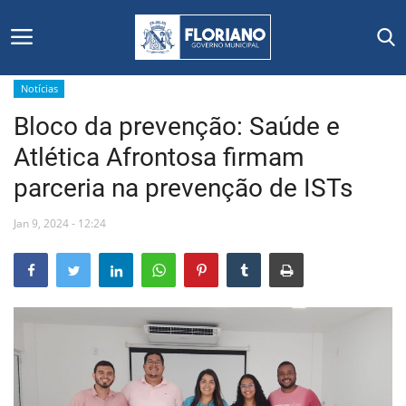
Notícias
Bloco da prevenção: Saúde e
Início
Atlética Afrontosa firmam
Editais
parceria na prevenção de ISTs
Floriano
Jan 9, 2024 - 12:24
Secretarias e Órgãos
Mural de Licitações
Notícias
Vídeos