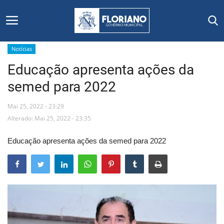
Notícias
Educação apresenta ações da
Início
semed para 2022
Editais
Mai 25, 2022 - 23:29
Floriano
Alterado: Mai 25, 2022 - 23:35
Educação apresenta ações da semed para 2022
Secretarias e Órgãos
Mural de Licitações
Notícias
Vídeos