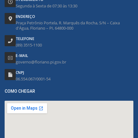
Segunda à Sexta de 07:30 às 13:30
ENDEREÇO
Praça Petrônio Portela, R. Marquês da Rocha, S/N – Caixa
d'Água, Floriano – PI, 64800-000
TELEFONE
(89) 3515-1100
E-MAIL
governo@floriano.pi.gov.br
CNPJ
06.554.067/0001-54
COMO CHEGAR