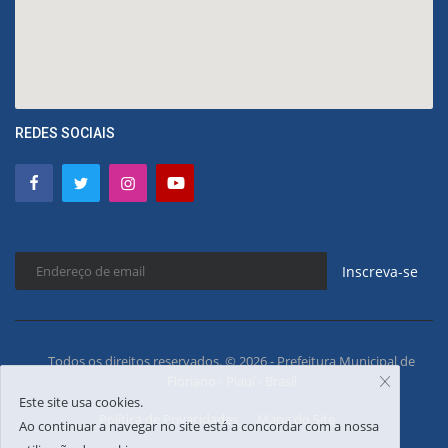
REDES SOCIAIS
Inscreva-se
Todos os direitos reservados. © 2026 - Prefeitura Municipal de
Floriano - Piauí - Brasil
Este site usa cookies.
Política de Privacidades
Mapa do Site
Ao continuar a navegar no site está a concordar com a nossa