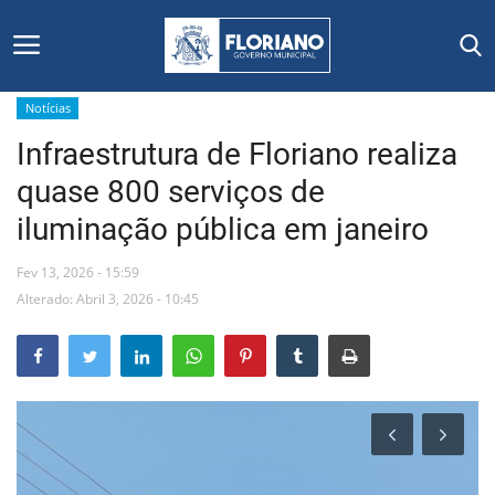
Notícias
Infraestrutura de Floriano realiza
Início
quase 800 serviços de
Editais
iluminação pública em janeiro
Floriano
Fev 13, 2026 - 15:59
Alterado: Abril 3, 2026 - 10:45
Secretarias e Órgãos
Mural de Licitações
Notícias
Vídeos