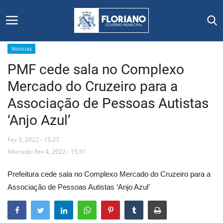
Notícias
PMF cede sala no Complexo
Início
Mercado do Cruzeiro para a
Editais
Associação de Pessoas Autistas
‘Anjo Azul’
Floriano
Fev 3, 2022 - 15:27
Secretarias e Órgãos
Alterado: Fev 4, 2022 - 15:31
Mural de Licitações
Prefeitura cede sala no Complexo Mercado do Cruzeiro para a
Associação de Pessoas Autistas ‘Anjo Azul’
Notícias
Vídeos