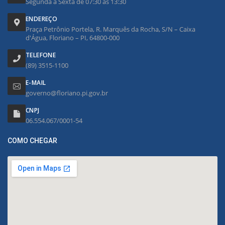
Segunda à Sexta de 07:30 às 13:30
ENDEREÇO
Praça Petrônio Portela, R. Marquês da Rocha, S/N – Caixa
d'Água, Floriano – PI, 64800-000
TELEFONE
(89) 3515-1100
E-MAIL
governo@floriano.pi.gov.br
CNPJ
06.554.067/0001-54
COMO CHEGAR