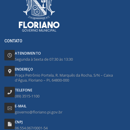
CONTATO
ATENDIMENTO
Segunda à Sexta de 07:30 às 13:30
ENDEREÇO
Praça Petrônio Portela, R. Marquês da Rocha, S/N – Caixa
d'Água, Floriano – PI, 64800-000
TELEFONE
(89) 3515-1100
E-MAIL
governo@floriano.pi.gov.br
CNPJ
06.554.067/0001-54