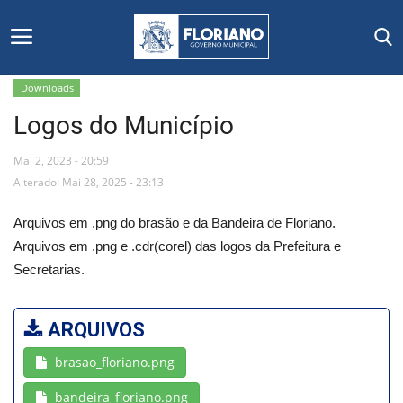
Downloads
Logos do Município
Início
Mai 2, 2023 - 20:59
Editais
Alterado: Mai 28, 2025 - 23:13
Floriano
Arquivos em .png do brasão e da Bandeira de Floriano.
Arquivos em .png e .cdr(corel) das logos da Prefeitura e
Secretarias e Órgãos
Secretarias.
Mural de Licitações
ARQUIVOS
Notícias
brasao_floriano.png
Vídeos
bandeira_floriano.png