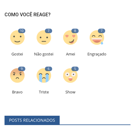
COMO VOCÊ REAGE?
10
7
8
7
Gostei
Não gostei
Amei
Engraçado
9
6
5
Bravo
Triste
Show
POSTS RELACIONADOS