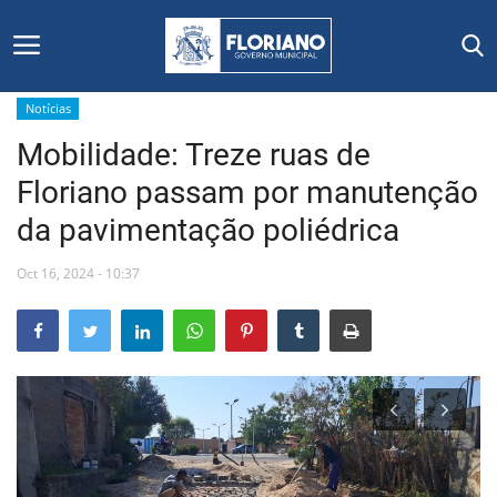
Notícias
Mobilidade: Treze ruas de
Início
Floriano passam por manutenção
Editais
da pavimentação poliédrica
Floriano
Oct 16, 2024 - 10:37
Secretarias e Órgãos
Mural de Licitações
Notícias
Vídeos