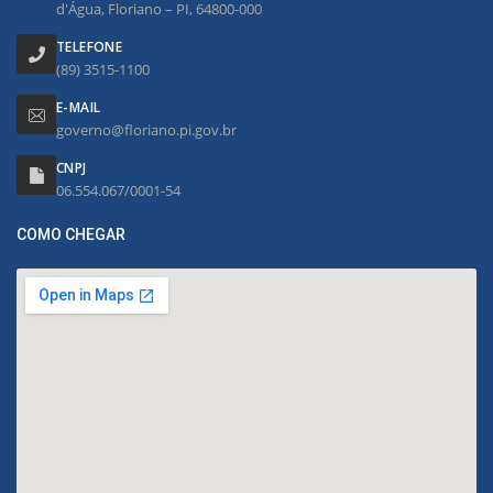
d'Água, Floriano – PI, 64800-000
TELEFONE
(89) 3515-1100
E-MAIL
governo@floriano.pi.gov.br
CNPJ
06.554.067/0001-54
COMO CHEGAR