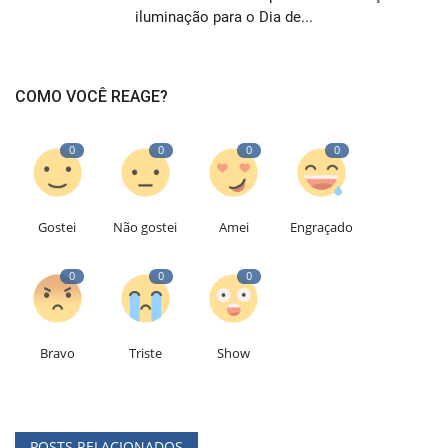
iluminação para o Dia de...
COMO VOCÊ REAGE?
0
0
0
0
Gostei
Não gostei
Amei
Engraçado
0
0
0
Bravo
Triste
Show
POSTS RELACIONADOS