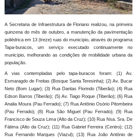
Webmail
A Secretaria de Infraestrutura de Floriano realizou, na primeira
Contato
quinzena do mês de outubro, a manutenção da pavimentação
poliédrica em 13 (treze) ruas do município, através do programa
Tapa-buracos, um serviço executado continuamente no
município, melhorando as condições de mobilidade urbana da
população.
A vias contempladas pelo tapa-buracos foram: (1) Av.
Esmaragdo de Freitas (Bosque Santa Teresinha); (2) Av. Bucar
Neto (Bom Lugar); (3) Rua Dantas Florindo (Tiberão); (4) Rua
Edson Barros (Tiberão); (5) Av. Tiago Roque (Tiberão); (6) Rua
Analia Moura (Pau Ferrado); (7) Rua Antônio Osório Pitombeira
(Pau Ferrado); (8) Rua São Miguel (Pau Ferrado); (9) Rua
Francisco de Souza Lima (Alto da Cruz); (10) Rua Nsa. Sra. De
Fátima (Alto da Cruz); (11) Rua Gabriel Ferreira (Centro); (12)
Rua Fernando Marques (Viazul); (13) Rua João Antônio de