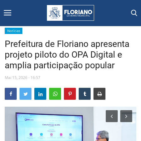
Notícias
Prefeitura de Floriano apresenta
Início
projeto piloto do OPA Digital e
Editais
amplia participação popular
Floriano
Mai 15, 2026 - 16:57
Secretarias e Órgãos
Mural de Licitações
Notícias
Vídeos