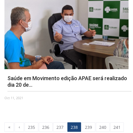
Saúde em Movimento edição APAE será realizado
dia 20 de...
Oct 11, 2021
«
‹
235
236
237
238
239
240
241