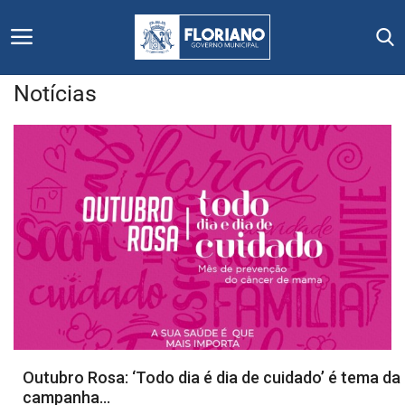
Notícias
Início
Editais
Floriano
Secretarias e Órgãos
Mural de Licitações
Notícias
Outubro Rosa: ‘Todo dia é dia de cuidado’ é tema da
campanha...
Vídeos