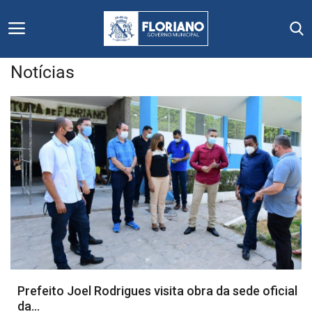
Notícias
Início
Editais
Floriano
Secretarias e Órgãos
Mural de Licitações
Notícias
Prefeito Joel Rodrigues visita obra da sede oficial
da...
Vídeos