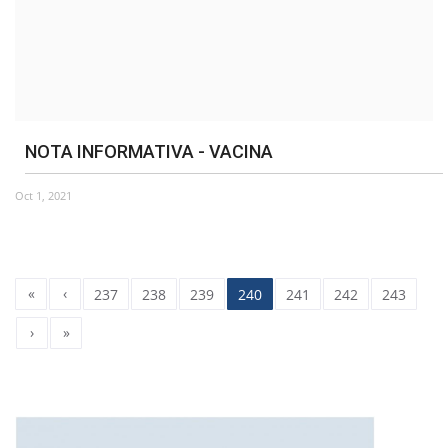
NOTA INFORMATIVA - VACINA
Oct 1, 2021
«
‹
237
238
239
240
241
242
243
›
»