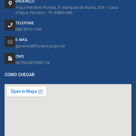
ENDEREÇO
Praça Petrônio Portela, R. Marquês da Rocha, S/N – Caixa
d'Água, Floriano – PI, 64800-000
TELEFONE
(89) 3515-1100
E-MAIL
governo@floriano.pi.gov.br
CNPJ
06.554.067/0001-54
COMO CHEGAR