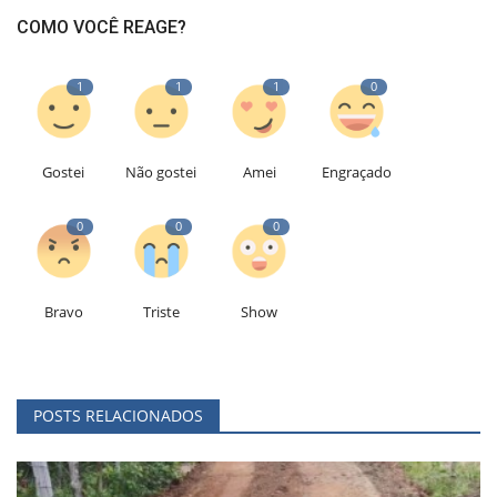
COMO VOCÊ REAGE?
1
1
1
0
Gostei
Não gostei
Amei
Engraçado
0
0
0
Bravo
Triste
Show
POSTS RELACIONADOS