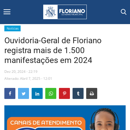
Notícias
Ouvidoria-Geral de Floriano
Início
registra mais de 1.500
Editais
manifestações em 2024
Floriano
Dez 20, 2024 - 22:19
Alterado: Abril 7, 2025 - 12:01
Secretarias e Órgãos
Mural de Licitações
Notícias
Vídeos