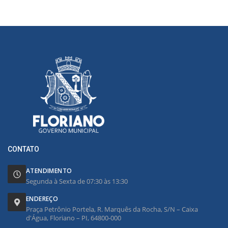
CONTATO
ATENDIMENTO
Segunda à Sexta de 07:30 às 13:30
ENDEREÇO
Praça Petrônio Portela, R. Marquês da Rocha, S/N – Caixa
d'Água, Floriano – PI, 64800-000