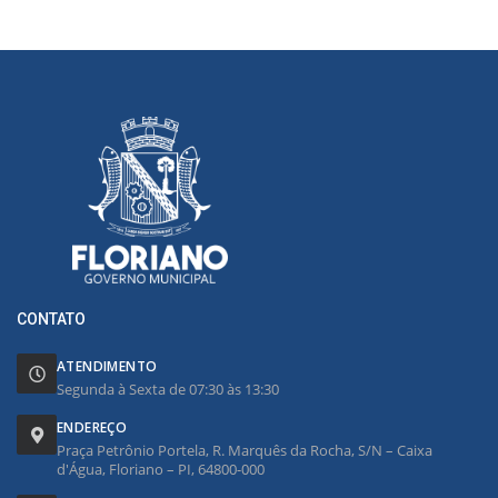
CONTATO
ATENDIMENTO
Segunda à Sexta de 07:30 às 13:30
ENDEREÇO
Praça Petrônio Portela, R. Marquês da Rocha, S/N – Caixa
d'Água, Floriano – PI, 64800-000