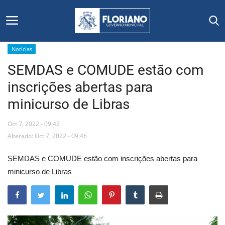
Notícias
SEMDAS e COMUDE estão com
Início
inscrições abertas para
Editais
minicurso de Libras
Floriano
Oct 7, 2022 - 09:42
Alterado: Oct 7, 2022 - 09:46
Secretarias e Órgãos
SEMDAS e COMUDE estão com inscrições abertas para
Mural de Licitações
minicurso de Libras
Notícias
Vídeos