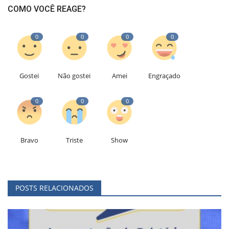
COMO VOCÊ REAGE?
0
0
0
0
Gostei
Não gostei
Amei
Engraçado
0
0
0
Bravo
Triste
Show
POSTS RELACIONADOS