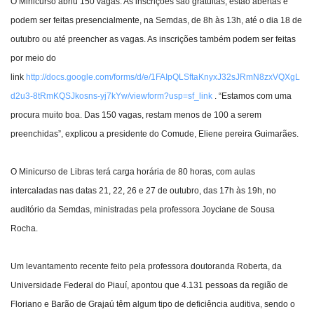
O Minicurso abriu 150 vagas. As inscrições são gratuitas, estão abertas e
podem ser feitas presencialmente, na Semdas, de 8h às 13h, até o dia 18 de
outubro ou até preencher as vagas. As inscrições também podem ser feitas
por meio do
link
http://docs.google.com/forms/d/e/1FAIpQLSftaKnyxJ32sJRmN8zxVQXgL
d2u3-8tRmKQSJkosns-yj7kYw/viewform?usp=sf_link
. “Estamos com uma
procura muito boa. Das 150 vagas, restam menos de 100 a serem
preenchidas”, explicou a presidente do Comude, Eliene pereira Guimarães.
O Minicurso de Libras terá carga horária de 80 horas, com aulas
intercaladas nas datas 21, 22, 26 e 27 de outubro, das 17h às 19h, no
auditório da Semdas, ministradas pela professora Joyciane de Sousa
Rocha.
Um levantamento recente feito pela professora doutoranda Roberta, da
Universidade Federal do Piauí, apontou que 4.131 pessoas da região de
Floriano e Barão de Grajaú têm algum tipo de deficiência auditiva, sendo o