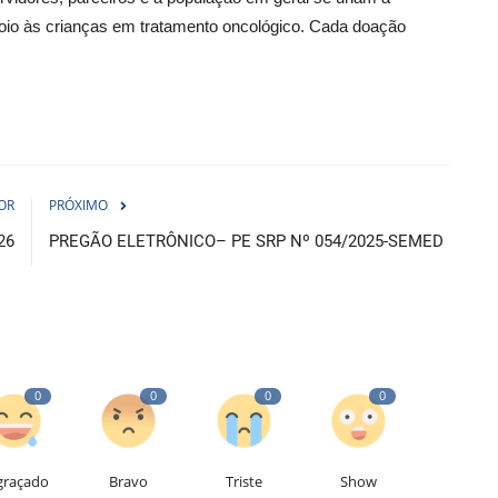
oio às crianças em tratamento oncológico. Cada doação
OR
PRÓXIMO
26
PREGÃO ELETRÔNICO– PE SRP Nº 054/2025-SEMED
0
0
0
0
graçado
Bravo
Triste
Show