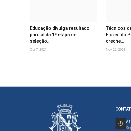
Educação divulga resultado
Técnicos d
parcial da 1ª etapa de
Flores do P
seleção...
creche...
Oct 7, 2021
Nov 23, 2021
CONTAT
AT
Se