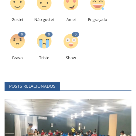
Gostei
Não gostei
Amei
Engraçado
0
0
0
Bravo
Triste
Show
POSTS RELACIONADOS