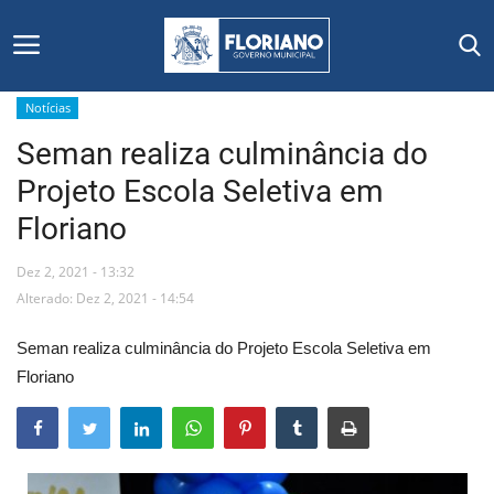
Notícias
Seman realiza culminância do
Início
Projeto Escola Seletiva em
Editais
Floriano
Floriano
Dez 2, 2021 - 13:32
Alterado: Dez 2, 2021 - 14:54
Secretarias e Órgãos
Seman realiza culminância do Projeto Escola Seletiva em
Mural de Licitações
Floriano
Notícias
Vídeos