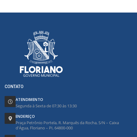
CONTATO
ATENDIMENTO
Segunda à Sexta de 07:30 às 13:30
ENDEREÇO
Praça Petrônio Portela, R. Marquês da Rocha, S/N – Caixa
d'Água, Floriano – PI, 64800-000