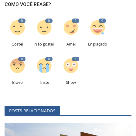
COMO VOCÊ REAGE?
0
0
1
0
Gostei
Não gostei
Amei
Engraçado
0
0
1
Bravo
Triste
Show
POSTS RELACIONADOS