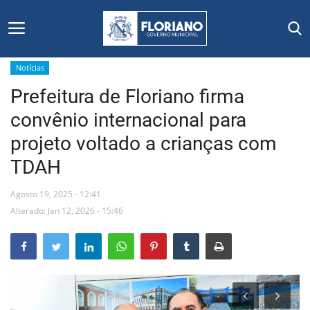
Notícias
Prefeitura de Floriano firma
Início
convênio internacional para
Editais
projeto voltado a crianças com
TDAH
Floriano
Agosto 19, 2025 - 12:41
Secretarias e Órgãos
Alterado: Jan 12, 2026 - 15:46
Mural de Licitações
Notícias
Vídeos