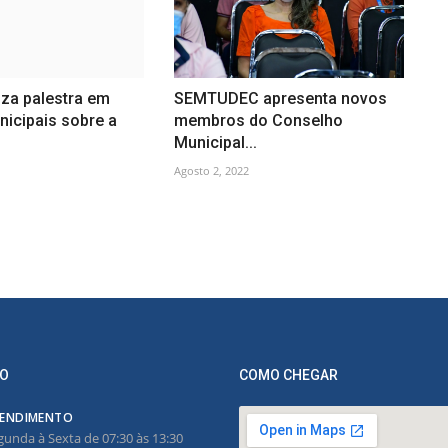
iza palestra em
SEMTUDEC apresenta novos
icipais sobre a
membros do Conselho
Municipal...
Agosto 2, 2022
O
COMO CHEGAR
ENDIMENTO
gunda à Sexta de 07:30 às 13:30