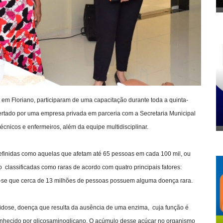
em Floriano, participaram de uma capacitação durante toda a quinta-
 ofertado por uma empresa privada em parceria com a Secretaria Municipal
cnicos e enfermeiros, além da equipe multidisciplinar.
efinidas como aquelas que afetam até 65 pessoas em cada 100 mil, ou
o classificadas como raras de acordo com quatro principais fatores:
ima-se que cerca de 13 milhões de pessoas possuem alguma doença rara.
idose, doença que resulta da ausência de uma enzima, cuja função é
nhecido por glicosaminoglicano. O acúmulo desse açúcar no organismo