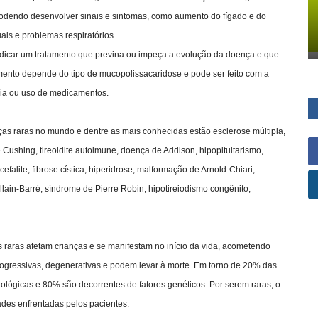
dendo desenvolver sinais e sintomas, como aumento do fígado e do
uais e problemas respiratórios.
dicar um tratamento que previna ou impeça a evolução da doença e que
ento depende do tipo de mucopolissacaridose e pode ser feito com a
pia ou uso de medicamentos.
ças raras no mundo e dentre as mais conhecidas estão esclerose múltipla,
 Cushing, tireoidite autoimune, doença de Addison, hipopituitarismo,
alite, fibrose cística, hiperidrose, malformação de Arnold-Chiari,
lain-Barré, síndrome de Pierre Robin, hipotireiodismo congênito,
ras afetam crianças e se manifestam no início da vida, acometendo
progressivas, degenerativas e podem levar à morte. Em torno de 20% das
lógicas e 80% são decorrentes de fatores genéticos. Por serem raras, o
ades enfrentadas pelos pacientes.