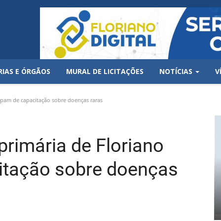
RIAS E ÓRGÃOS
MURAL DE LICITAÇÕES
NOTÍCIAS
V
ipam de capacitação sobre doenças raras
primária de Floriano
itação sobre doenças