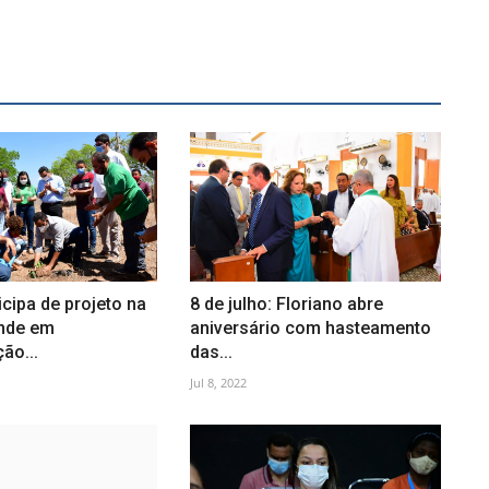
cipa de projeto na
8 de julho: Floriano abre
nde em
aniversário com hasteamento
ão...
das...
Jul 8, 2022