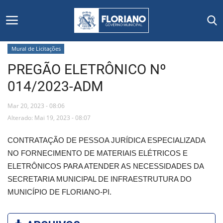
Mural de Licitações
PREGÃO ELETRÔNICO Nº
Início
014/2023-ADM
Editais
Mar 20, 2023 - 08:06
Floriano
Alterado: Mai 19, 2023 - 08:07
CONTRATAÇÃO DE PESSOA JURÍDICA ESPECIALIZADA
Secretarias e Órgãos
NO FORNECIMENTO DE MATERIAIS ELÉTRICOS E
ELETRÔNICOS PARA ATENDER AS NECESSIDADES DA
Mural de Licitações
SECRETARIA MUNICIPAL DE INFRAESTRUTURA DO
MUNICÍPIO DE FLORIANO-PI.
Notícias
Vídeos