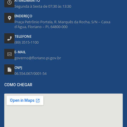
ATENDIMENTO
Segunda à Sexta de 07:30 às 13:30
ENDEREÇO
Praça Petrônio Portela, R. Marquês da Rocha, S/N – Caixa
d'Água, Floriano – PI, 64800-000
TELEFONE
(89) 3515-1100
E-MAIL
governo@floriano.pi.gov.br
CNPJ
06.554.067/0001-54
COMO CHEGAR