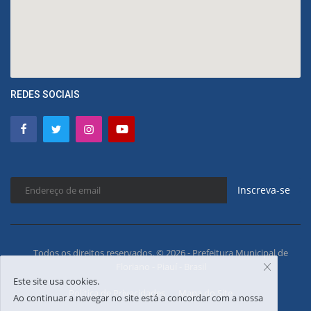
REDES SOCIAIS
Inscreva-se
Todos os direitos reservados. © 2026 - Prefeitura Municipal de
Floriano - Piauí - Brasil
Este site usa cookies.
Política de Privacidades
Mapa do Site
Ao continuar a navegar no site está a concordar com a nossa