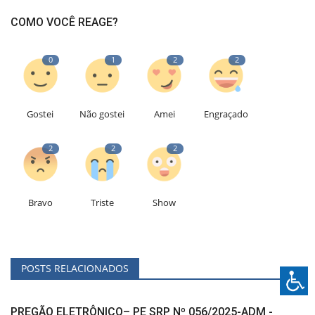
COMO VOCÊ REAGE?
0
1
2
2
Gostei
Não gostei
Amei
Engraçado
2
2
2
Bravo
Triste
Show
POSTS RELACIONADOS
PREGÃO ELETRÔNICO– PE SRP Nº 056/2025-ADM -