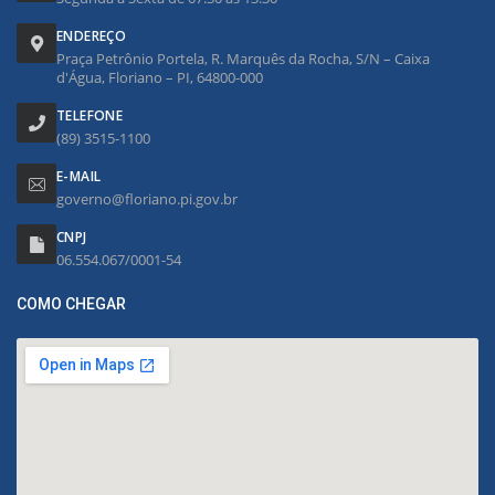
ENDEREÇO
Praça Petrônio Portela, R. Marquês da Rocha, S/N – Caixa
d'Água, Floriano – PI, 64800-000
TELEFONE
(89) 3515-1100
E-MAIL
governo@floriano.pi.gov.br
CNPJ
06.554.067/0001-54
COMO CHEGAR