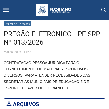
Mural de Licitações
PREGÃO ELETRÔNICO– PE SRP
Início
Nº 013/2026
Editais
Mai 28, 2026 - 14:52
Floriano
CONTRATAÇÃO PESSOA JURIDICA PARA O
FORNCECIMENTO DE MATERIAIS ESPORTIVOS
Secretarias e Órgãos
DIVERSOS, PARA ATENDER NECESSIDADES DAS
SECRETARIAS MUNICIPAIS DE EDUCAÇÃO E DE
Mural de Licitações
ESPORTE E LAZER DE FLORIANO – PI.
Notícias
ARQUIVOS
Vídeos