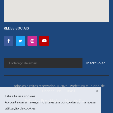
REDES SOCIAIS
Inscreva-se
Todos os direitos reservados. © 2026 - Prefeitura Municipal de
Floriano - Piauí - Brasil
Este site usa cookies.
Política de Privacidades
Mapa do Site
Ao continuar a navegar no site está a concordar com a nossa
utilização de cookies.