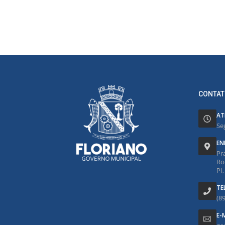
CONTAT
AT
Se
EN
Pr
Ro
PI
TE
(8
E-