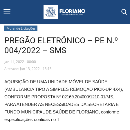
Mural de Licitações
PREGÃO ELETRÔNICO – PE N.º
Início
004/2022 – SMS
Editais
Jan 11, 2022 - 00:00
Floriano
Alterado: Jan 13, 2022 - 13:13
AQUISIÇÃO DE UMA UNIDADE MÓVEL DE SAÚDE
Secretarias e Órgãos
(AMBULÂNCIA TIPO A SIMPLES REMOÇÃO PICK-UP 4X4),
CONFORME PROPOSTA Nº 02169.204000/1210-01/MS,
Mural de Licitações
PARA ATENDER AS NECESSIDADES DA SECRETARIA E
FUNDO MUNICIPAL DE SAÚDE DE FLORIANO, conforme
Notícias
especificações contidas no T
Vídeos