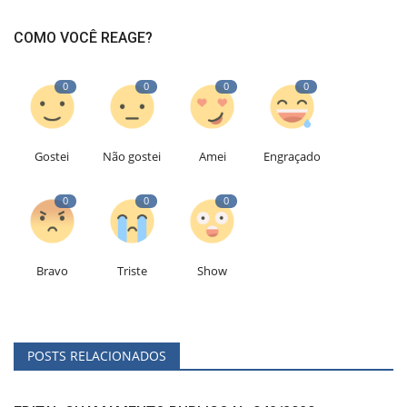
COMO VOCÊ REAGE?
0
0
0
0
Gostei
Não gostei
Amei
Engraçado
0
0
0
Bravo
Triste
Show
POSTS RELACIONADOS