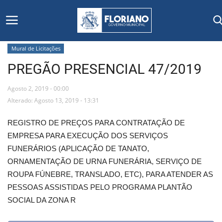
Mural de Licitações
PREGÃO PRESENCIAL 47/2019
Início
Agosto 2, 2019 - 00:00
Editais
Alterado: Agosto 13, 2019 - 13:31
Floriano
REGISTRO DE PREÇOS PARA CONTRATAÇÃO DE
EMPRESA PARA EXECUÇÃO DOS SERVIÇOS
Secretarias e Órgãos
FUNERÁRIOS (APLICAÇÃO DE TANATO,
ORNAMENTAÇÃO DE URNA FUNERÁRIA, SERVIÇO DE
Mural de Licitações
ROUPA FÚNEBRE, TRANSLADO, ETC), PARA ATENDER AS
PESSOAS ASSISTIDAS PELO PROGRAMA PLANTÃO
Notícias
SOCIAL DA ZONA R
Vídeos