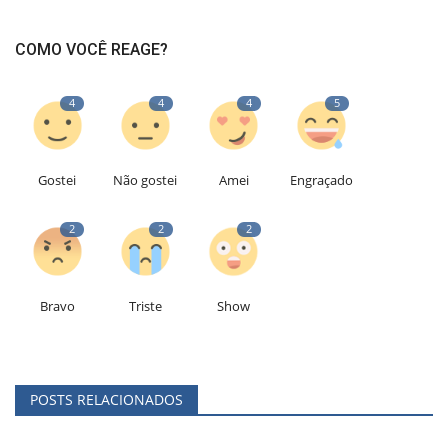
COMO VOCÊ REAGE?
4
4
4
5
Gostei
Não gostei
Amei
Engraçado
2
2
2
Bravo
Triste
Show
POSTS RELACIONADOS