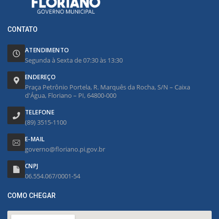
CONTATO
ATENDIMENTO
Segunda à Sexta de 07:30 às 13:30
ENDEREÇO
Praça Petrônio Portela, R. Marquês da Rocha, S/N – Caixa
d'Água, Floriano – PI, 64800-000
TELEFONE
(89) 3515-1100
E-MAIL
governo@floriano.pi.gov.br
CNPJ
06.554.067/0001-54
COMO CHEGAR