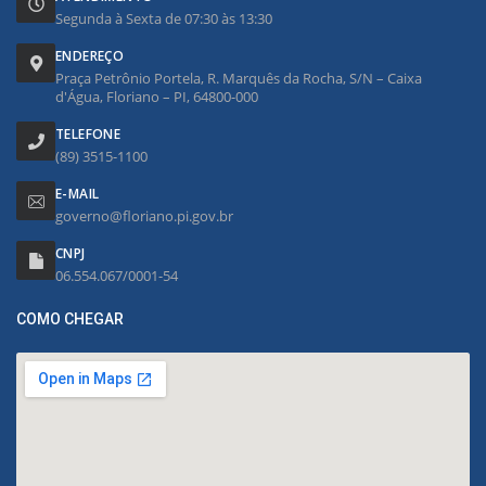
Segunda à Sexta de 07:30 às 13:30
ENDEREÇO
Praça Petrônio Portela, R. Marquês da Rocha, S/N – Caixa
d'Água, Floriano – PI, 64800-000
TELEFONE
(89) 3515-1100
E-MAIL
governo@floriano.pi.gov.br
CNPJ
06.554.067/0001-54
COMO CHEGAR