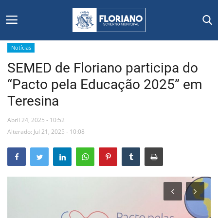
Notícias
SEMED de Floriano participa do
Início
“Pacto pela Educação 2025” em
Editais
Teresina
Floriano
Abril 24, 2025 - 10:52
Alterado: Jul 21, 2025 - 10:08
Secretarias e Órgãos
Mural de Licitações
Notícias
Vídeos