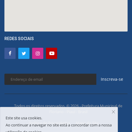
REDES SOCIAIS
Inscreva-se
Todos os direitos reservados. © 2026 - Prefeitura Municipal de
Floriano - Piauí - Brasil
Este site usa cookies.
Política de Privacidades
Mapa do Site
Ao continuar a navegar no site está a concordar com a nossa