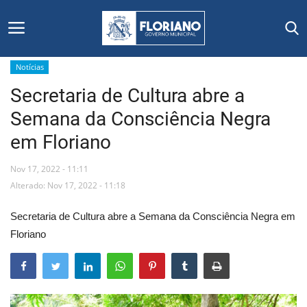
Notícias
Secretaria de Cultura abre a
Início
Semana da Consciência Negra
Editais
em Floriano
Floriano
Nov 17, 2022 - 11:11
Alterado: Nov 17, 2022 - 11:18
Secretarias e Órgãos
Secretaria de Cultura abre a Semana da Consciência Negra em
Mural de Licitações
Floriano
Notícias
Vídeos