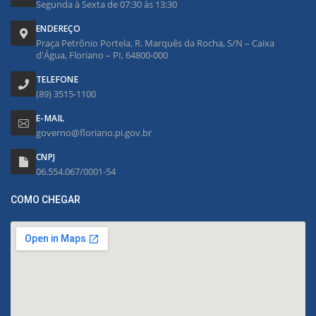
Segunda à Sexta de 07:30 às 13:30
ENDEREÇO
Praça Petrônio Portela, R. Marquês da Rocha, S/N – Caixa
d'Água, Floriano – PI, 64800-000
TELEFONE
(89) 3515-1100
E-MAIL
governo@floriano.pi.gov.br
CNPJ
06.554.067/0001-54
COMO CHEGAR