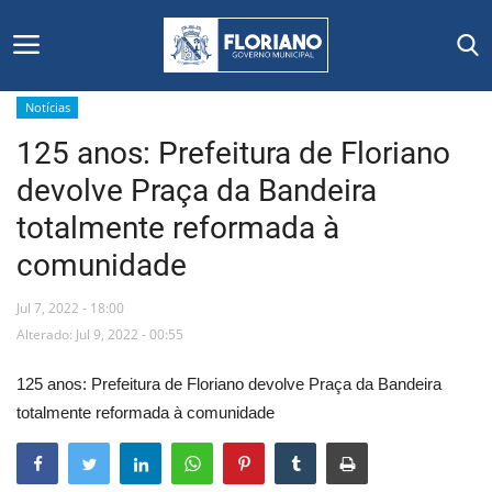
Notícias
125 anos: Prefeitura de Floriano
Início
devolve Praça da Bandeira
Editais
totalmente reformada à
comunidade
Floriano
Jul 7, 2022 - 18:00
Secretarias e Órgãos
Alterado: Jul 9, 2022 - 00:55
Mural de Licitações
125 anos: Prefeitura de Floriano devolve Praça da Bandeira
totalmente reformada à comunidade
Notícias
Vídeos