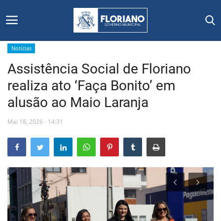
Notícias
Assistência Social de Floriano
Início
realiza ato ‘Faça Bonito’ em
Editais
alusão ao Maio Laranja
Floriano
Mai 18, 2026 - 14:31
Secretarias e Órgãos
Mural de Licitações
Notícias
Vídeos