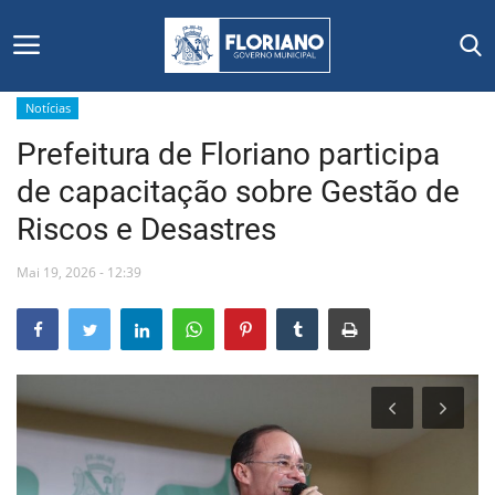
Notícias
Prefeitura de Floriano participa
Início
de capacitação sobre Gestão de
Editais
Riscos e Desastres
Floriano
Mai 19, 2026 - 12:39
Secretarias e Órgãos
Mural de Licitações
Notícias
Vídeos