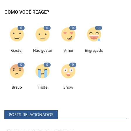
COMO VOCÊ REAGE?
0
0
0
0
Gostei
Não gostei
Amei
Engraçado
0
0
0
Bravo
Triste
Show
POSTS RELACIONADOS