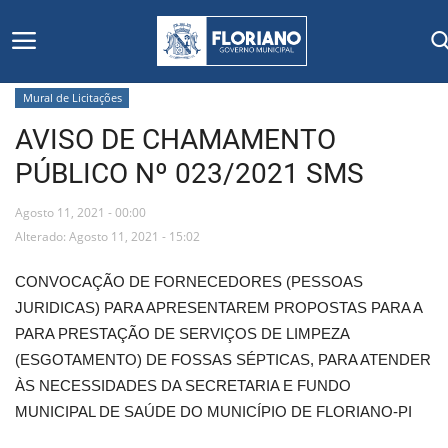
Mural de Licitações
AVISO DE CHAMAMENTO
Início
PÚBLICO Nº 023/2021 SMS
Editais
Agosto 11, 2021 - 00:00
Floriano
Alterado: Agosto 11, 2021 - 15:02
CONVOCAÇÃO DE FORNECEDORES (PESSOAS
Secretarias e Órgãos
JURIDICAS) PARA APRESENTAREM PROPOSTAS PARA A
PARA PRESTAÇÃO DE SERVIÇOS DE LIMPEZA
Mural de Licitações
(ESGOTAMENTO) DE FOSSAS SÉPTICAS, PARA ATENDER
ÀS NECESSIDADES DA SECRETARIA E FUNDO
Notícias
MUNICIPAL DE SAÚDE DO MUNICÍPIO DE FLORIANO-PI
Vídeos