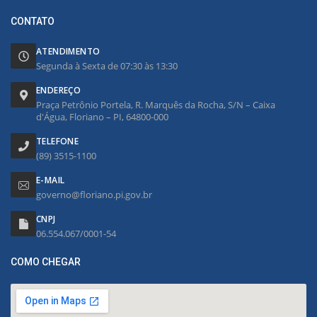
CONTATO
ATENDIMENTO
Segunda à Sexta de 07:30 às 13:30
ENDEREÇO
Praça Petrônio Portela, R. Marquês da Rocha, S/N – Caixa
d'Água, Floriano – PI, 64800-000
TELEFONE
(89) 3515-1100
E-MAIL
governo@floriano.pi.gov.br
CNPJ
06.554.067/0001-54
COMO CHEGAR