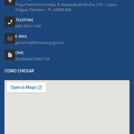
Praça Petrônio Portela, R. Marquês da Rocha, S/N – Caixa
d'Água, Floriano – PI, 64800-000
TELEFONE
(89) 3515-1100
E-MAIL
governo@floriano.pi.gov.br
CNPJ
06.554.067/0001-54
COMO CHEGAR