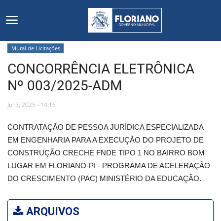
Mural de Licitações
CONCORRÊNCIA ELETRÔNICA
Início
Nº 003/2025-ADM
Editais
Jul 3, 2025 - 14:16
Floriano
CONTRATAÇÃO DE PESSOA JURÍDICA ESPECIALIZADA
EM ENGENHARIA PARA A EXECUÇÃO DO PROJETO DE
Secretarias e Órgãos
CONSTRUÇÃO CRECHE FNDE TIPO 1 NO BAIRRO BOM
LUGAR EM FLORIANO-PI - PROGRAMA DE ACELERAÇÃO
Mural de Licitações
DO CRESCIMENTO (PAC) MINISTÉRIO DA EDUCAÇÃO.
Notícias
ARQUIVOS
Vídeos