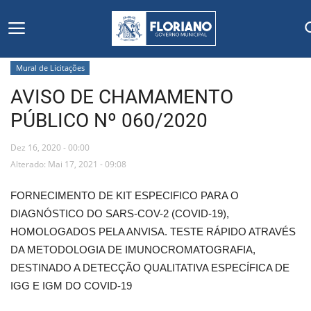
Mural de Licitações
AVISO DE CHAMAMENTO
Início
PÚBLICO Nº 060/2020
Editais
Dez 16, 2020 - 00:00
Floriano
Alterado: Mai 17, 2021 - 09:08
FORNECIMENTO DE KIT ESPECIFICO PARA O
Secretarias e Órgãos
DIAGNÓSTICO DO SARS-COV-2 (COVID-19),
HOMOLOGADOS PELA ANVISA. TESTE RÁPIDO ATRAVÉS
Mural de Licitações
DA METODOLOGIA DE IMUNOCROMATOGRAFIA,
DESTINADO A DETECÇÃO QUALITATIVA ESPECÍFICA DE
Notícias
IGG E IGM DO COVID-19
Vídeos