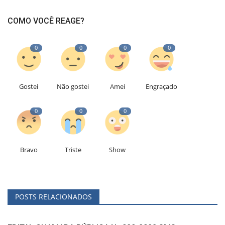
COMO VOCÊ REAGE?
0
0
0
0
Gostei
Não gostei
Amei
Engraçado
0
0
0
Bravo
Triste
Show
POSTS RELACIONADOS