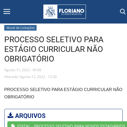
Mural de Licitações
PROCESSO SELETIVO PARA
Início
ESTÁGIO CURRICULAR NÃO
Editais
OBRIGATÓRIO
Floriano
Agosto 11, 2022 - 00:00
Alterado: Agosto 12, 2022 - 12:30
Secretarias e Órgãos
PROCESSO SELETIVO PARA ESTÁGIO CURRICULAR NÃO
Mural de Licitações
OBRIGATÓRIO
Notícias
ARQUIVOS
Vídeos
EDITAL - PROCESSO SELETIVO PARA NOVOS ESTAGIÁRIOS