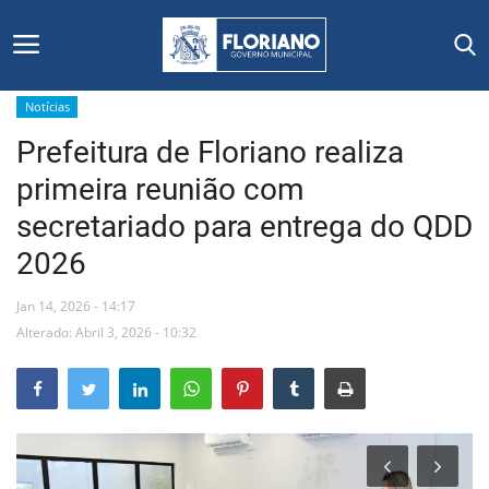
Notícias
Prefeitura de Floriano realiza
Início
primeira reunião com
Editais
secretariado para entrega do QDD
2026
Floriano
Jan 14, 2026 - 14:17
Secretarias e Órgãos
Alterado: Abril 3, 2026 - 10:32
Mural de Licitações
Notícias
Vídeos