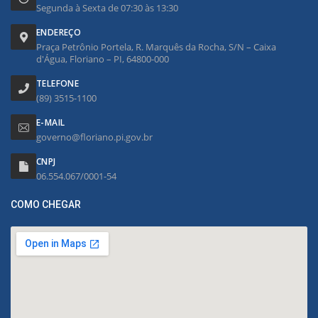
Segunda à Sexta de 07:30 às 13:30
ENDEREÇO
Praça Petrônio Portela, R. Marquês da Rocha, S/N – Caixa
d'Água, Floriano – PI, 64800-000
TELEFONE
(89) 3515-1100
E-MAIL
governo@floriano.pi.gov.br
CNPJ
06.554.067/0001-54
COMO CHEGAR