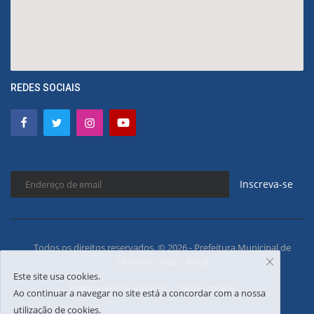
REDES SOCIAIS
Inscreva-se
Todos os direitos reservados. © 2026 - Prefeitura Municipal de
Floriano - Piauí - Brasil
Este site usa cookies.
Política de Privacidades
Mapa do Site
Ao continuar a navegar no site está a concordar com a nossa
utilização de cookies.