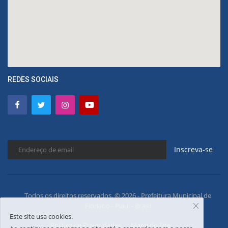
REDES SOCIAIS
Inscreva-se
Todos os direitos reservados. © 2026 - Prefeitura Municipal de
Floriano - Piauí - Brasil
Este site usa cookies.
Política de Privacidades
Mapa do Site