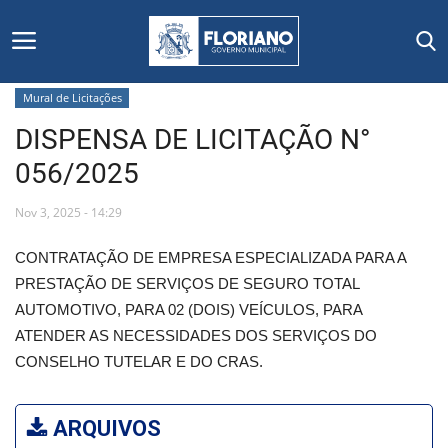
Mural de Licitações
DISPENSA DE LICITAÇÃO N°
Início
056/2025
Editais
Nov 3, 2025 - 14:29
Floriano
CONTRATAÇÃO DE EMPRESA ESPECIALIZADA PARA A
PRESTAÇÃO DE SERVIÇOS DE SEGURO TOTAL
Secretarias e Órgãos
AUTOMOTIVO, PARA 02 (DOIS) VEÍCULOS, PARA
ATENDER AS NECESSIDADES DOS SERVIÇOS DO
Mural de Licitações
CONSELHO TUTELAR E DO CRAS.
Notícias
ARQUIVOS
Vídeos