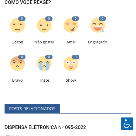
COMO VOCÊ REAGE?
0
0
0
0
Gostei
Não gostei
Amei
Engraçado
0
0
0
Bravo
Triste
Show
POSTS RELACIONADOS
DISPENSA ELETRONICA Nº 095-2022
Dez 1, 2022