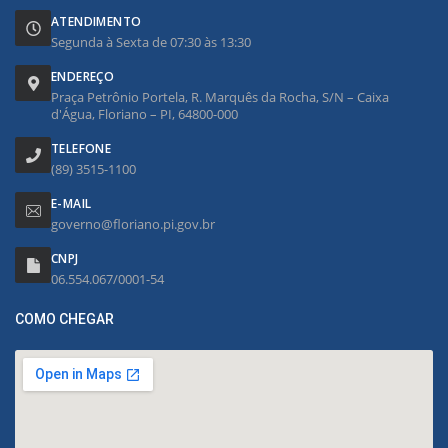
ATENDIMENTO
Segunda à Sexta de 07:30 às 13:30
ENDEREÇO
Praça Petrônio Portela, R. Marquês da Rocha, S/N – Caixa
d'Água, Floriano – PI, 64800-000
TELEFONE
(89) 3515-1100
E-MAIL
governo@floriano.pi.gov.br
CNPJ
06.554.067/0001-54
COMO CHEGAR