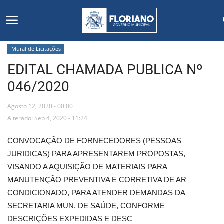
Mural de Licitações
EDITAL CHAMADA PUBLICA Nº
Início
046/2020
Editais
Agosto 12, 2020 - 00:00
Floriano
Alterado: Sep 4, 2020 - 11:24
CONVOCAÇÃO DE FORNECEDORES (PESSOAS
Secretarias e Órgãos
JURIDICAS) PARA APRESENTAREM PROPOSTAS,
VISANDO A AQUISIÇÃO DE MATERIAIS PARA
Mural de Licitações
MANUTENÇÃO PREVENTIVA E CORRETIVA DE AR
CONDICIONADO, PARA ATENDER DEMANDAS DA
Notícias
SECRETARIA MUN. DE SAÚDE, CONFORME
DESCRIÇÕES EXPEDIDAS E DESC
Vídeos