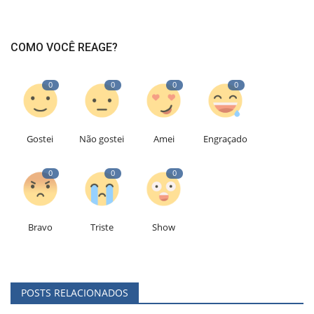
COMO VOCÊ REAGE?
0
0
0
0
Gostei
Não gostei
Amei
Engraçado
0
0
0
Bravo
Triste
Show
POSTS RELACIONADOS