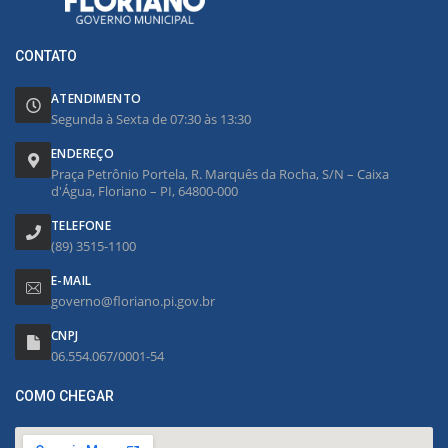
CONTATO
ATENDIMENTO
Segunda à Sexta de 07:30 às 13:30
ENDEREÇO
Praça Petrônio Portela, R. Marquês da Rocha, S/N – Caixa
d'Água, Floriano – PI, 64800-000
TELEFONE
(89) 3515-1100
E-MAIL
governo@floriano.pi.gov.br
CNPJ
06.554.067/0001-54
COMO CHEGAR