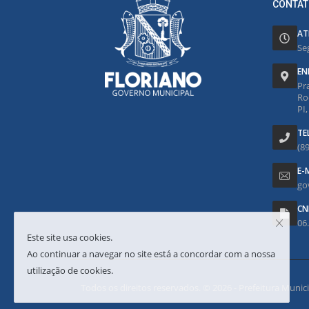
CONTAT
AT
Se
EN
Pr
Ro
PI
TE
(8
E-
go
CN
06
Este site usa cookies.
Ao continuar a navegar no site está a concordar com a nossa
utilização de cookies.
Todos os direitos reservados. © 2026 - Prefeitura Municipa