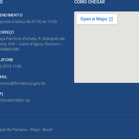
O
COMO CHEGAR
ENDIMENTO
gunda à Sexta de 07:30 às 13:30
DEREÇO
aça Petrônio Portela, R. Marquês da
cha, S/N – Caixa d'Água, Floriano –
, 64800-000
LEFONE
9) 3515-1100
MAIL
verno@floriano.pi.gov.br
PJ
.554.067/0001-54
l de Floriano - Piauí - Brasil