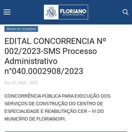
Mural de Licitações
EDITAL CONCORRENCIA Nº
Início
002/2023-SMS Processo
Editais
Administrativo
n°040.0002908/2023
Floriano
Dez 27, 2023 - 13:55
Secretarias e Órgãos
CONCORRÊNCIA PÚBLICA PARA EXECUÇÃO DOS
Mural de Licitações
SERVIÇOS DE CONSTRUÇÃO DO CENTRO DE
ESPECIALIDADE E REABILITAÇÃO CER – IV DO
Notícias
MUNICÍPIO DE FLORIANO/PI.
Vídeos