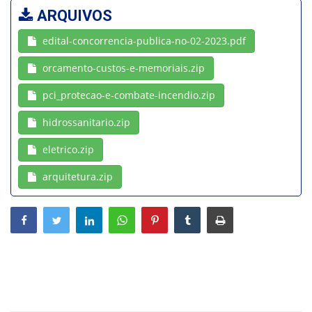
ARQUIVOS
Webmail
edital-concorrencia-publica-no-02-2023.pdf
Contato
orcamento-custos-e-memoriais.zip
pci_protecao-e-combate-incendio.zip
hidrossanitario.zip
eletrico.zip
arquitetura.zip