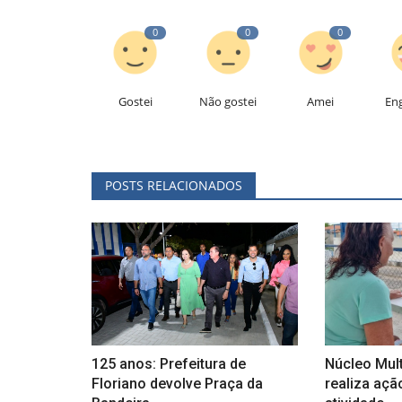
0
0
0
Gostei
Não gostei
Amei
En
POSTS RELACIONADOS
125 anos: Prefeitura de
Núcleo Mult
Floriano devolve Praça da
realiza açã