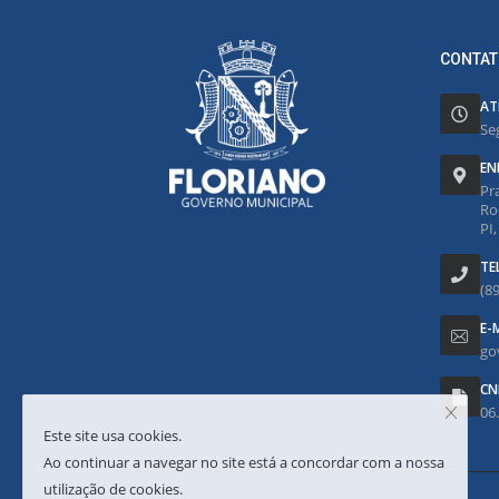
CONTAT
AT
Se
EN
Pr
Ro
PI
TE
(8
E-
go
CN
06
Este site usa cookies.
Ao continuar a navegar no site está a concordar com a nossa
utilização de cookies.