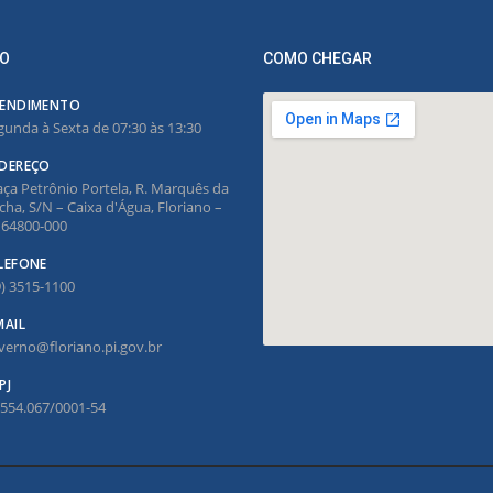
O
COMO CHEGAR
ENDIMENTO
gunda à Sexta de 07:30 às 13:30
DEREÇO
aça Petrônio Portela, R. Marquês da
cha, S/N – Caixa d'Água, Floriano –
, 64800-000
LEFONE
9) 3515-1100
MAIL
verno@floriano.pi.gov.br
PJ
.554.067/0001-54