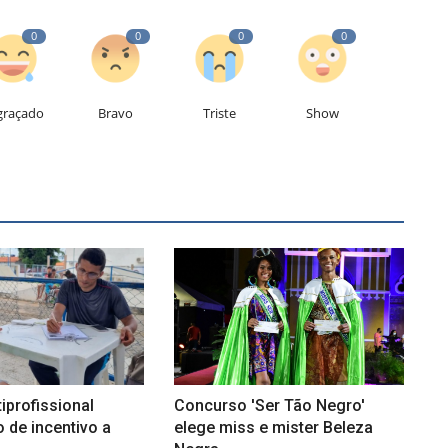
0
0
0
0
graçado
Bravo
Triste
Show
iprofissional
Concurso 'Ser Tão Negro'
o de incentivo a
elege miss e mister Beleza