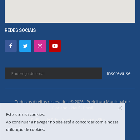
REDES SOCIAIS
Inscreva-se
Todos os direitos reservados. © 2026 - Prefeitura Municipal de
Floriano - Piauí - Brasil
Este site usa cookies.
Política de Privacidades
Mapa do Site
Ao continuar a navegar no site está a concordar com a nossa
utilização de cookies.