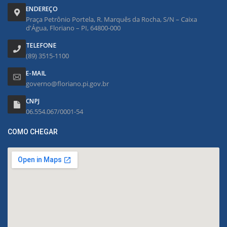
ENDEREÇO
Praça Petrônio Portela, R. Marquês da Rocha, S/N – Caixa
d'Água, Floriano – PI, 64800-000
TELEFONE
(89) 3515-1100
E-MAIL
governo@floriano.pi.gov.br
CNPJ
06.554.067/0001-54
COMO CHEGAR