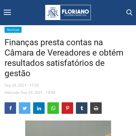
Notícias
Finanças presta contas na
Início
Câmara de Vereadores e obtém
Editais
resultados satisfatórios de
gestão
Floriano
Sep 29, 2021 - 17:29
Secretarias e Órgãos
Alterado: Sep 29, 2021 - 18:08
Mural de Licitações
Notícias
Vídeos