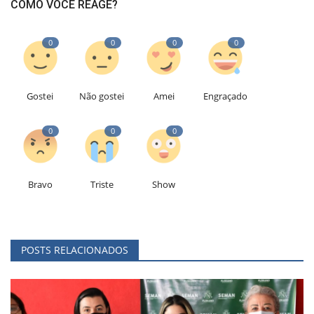
COMO VOCÊ REAGE?
0
0
0
0
Gostei
Não gostei
Amei
Engraçado
0
0
0
Bravo
Triste
Show
POSTS RELACIONADOS