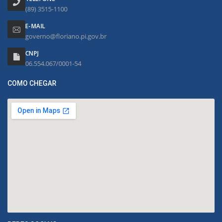
(89) 3515-1100
E-MAIL
governo@floriano.pi.gov.br
CNPJ
06.554.067/0001-54
COMO CHEGAR