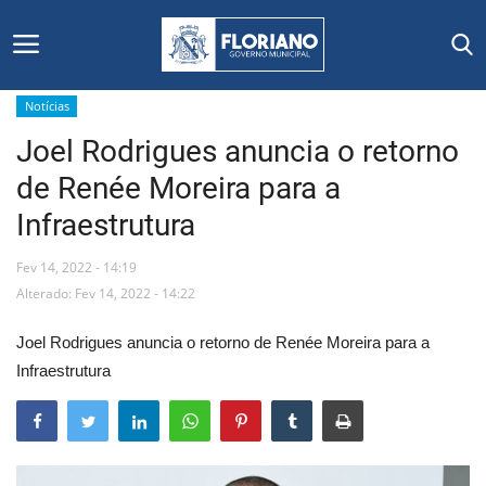
Notícias
Joel Rodrigues anuncia o retorno
Início
de Renée Moreira para a
Editais
Infraestrutura
Floriano
Fev 14, 2022 - 14:19
Alterado: Fev 14, 2022 - 14:22
Secretarias e Órgãos
Joel Rodrigues anuncia o retorno de Renée Moreira para a
Mural de Licitações
Infraestrutura
Notícias
Vídeos