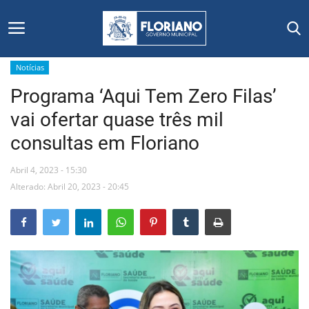
Notícias
Programa ‘Aqui Tem Zero Filas’
Início
vai ofertar quase três mil
Editais
consultas em Floriano
Floriano
Abril 4, 2023 - 15:30
Alterado: Abril 20, 2023 - 20:45
Secretarias e Órgãos
Mural de Licitações
Notícias
Vídeos